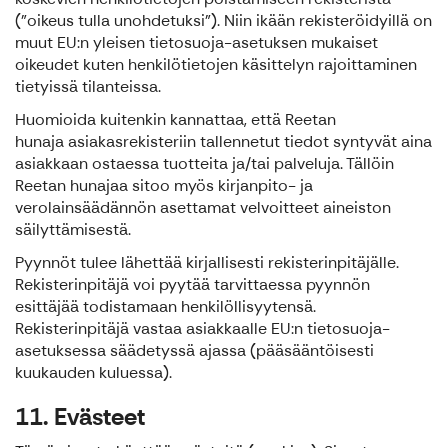
("oikeus tulla unohdetuksi"). Niin ikään rekisteröidyillä on
muut EU:n yleisen tietosuoja-asetuksen mukaiset
oikeudet kuten henkilötietojen käsittelyn rajoittaminen
tietyissä tilanteissa.
Huomioida kuitenkin kannattaa, että Reetan
hunaja asiakasrekisteriin tallennetut tiedot syntyvät aina
asiakkaan ostaessa tuotteita ja/tai palveluja. Tällöin
Reetan hunajaa sitoo myös kirjanpito- ja
verolainsäädännön asettamat velvoitteet aineiston
säilyttämisestä.
Pyynnöt tulee lähettää kirjallisesti rekisterinpitäjälle.
Rekisterinpitäjä voi pyytää tarvittaessa pyynnön
esittäjää todistamaan henkilöllisyytensä.
Rekisterinpitäjä vastaa asiakkaalle EU:n tietosuoja-
asetuksessa säädetyssä ajassa (pääsääntöisesti
kuukauden kuluessa).
11. Evästeet