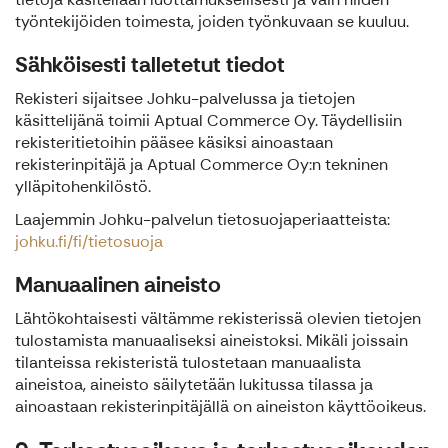
työntekijöiden toimesta, joiden työnkuvaan se kuuluu.
Sähköisesti talletetut tiedot
Rekisteri sijaitsee Johku-palvelussa ja tietojen
käsittelijänä toimii Aptual Commerce Oy. Täydellisiin
rekisteritietoihin pääsee käsiksi ainoastaan
rekisterinpitäjä ja Aptual Commerce Oy:n tekninen
ylläpitohenkilöstö.
Laajemmin Johku-palvelun tietosuojaperiaatteista:
johku.fi/fi/tietosuoja
Manuaalinen aineisto
Lähtökohtaisesti vältämme rekisterissä olevien tietojen
tulostamista manuaaliseksi aineistoksi. Mikäli joissain
tilanteissa rekisteristä tulostetaan manuaalista
aineistoa, aineisto säilytetään lukitussa tilassa ja
ainoastaan rekisterinpitäjällä on aineiston käyttöoikeus.