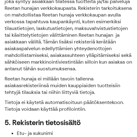
joka syntyy asiakkaan tilatessa tuotteita ja/tai palveluja
Reetan hunajan verkkokaupasta. Rekisterin tarkoituksena
on mahdollistaa Reetan hunaja verkkokaupan avulla
verkossa tapahtuva kaupankäynti, kuten esimerkiksi
tilaustietojen, laskutustietojen, maksuvahvistustietojen
tai käsittelytietojen välittäminen Reetan hunajan ja
asiakkaan välillä. Tämän lisäksi rekisteriä kerätään
asiakaspalvelun edellyttämien yhteydenottojen
mahdollistamiseksi, asiakassuhteen ylläpitämiseksi sekä
sähköiseen markkinointiviestintään silloin kun asiakas on
antanut tähän suostumuksensa.
Reetan hunaja ei millään tavoin tallenna
asiakasrekisteriinsä muiden kauppiaiden tuotteisiin
tehtyjä tilauksia tai niihin liittyviä tietoja.
Tietoja ei käytetä automatisoituun päätöksentekoon.
Tietoja voidaan käyttää profilointiin.
5. Rekisterin tietosisältö
Etu- ja sukunimi