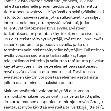
Tämä sivusto käyttää evästeitä (cookies). Sivusto
lähettää selaimelle pienen tiedoston, joka tallentuu
tietokoneen kovalevylle. Käytössä on sekä (väliaikaisia)
istuntotunnus-evästeitä, jotka sulkeutuvat, kun suljet
Internet-selaimen, että pysyviä evästeitä, jotka
tallentuvat tietokoneen kovalevylle. Evästeen
tarkoituksena on parantaa käyttökokemusta sivustolla.
Jos olet rekisteröitynyt käyttäjä, eväste hallinnoi myös
sisäänkirjautumista ja pääsyä sivuille, jotka on
tarkoitettu vain rekisteröityneille käyttäjille. Evästeiden
avulla voidaan seurata ja tarkastella käyttäjän
mielenkiinnon kohteita ja vaikuttaa tätä kautta palvelun
käytettävyyteen. Internet-selaimet pääsääntöisesti
hyväksyvät evästeet automaattisesti. Tarvittaessa
evästeiden käytön voi poistaa selaimen asetuksista,
jolloin osa toiminnallisuuksista poistuu.
Mainontaevästeitä voidaan käyttää auttamaan
mainoskokemuksen optimointiin palvelun käyttäjälle.
Jotkut kolmannen osapuolen toimittajat, myös Google,
saattavat myös käyttää evästeitä tai verkkojäljitteitä (1