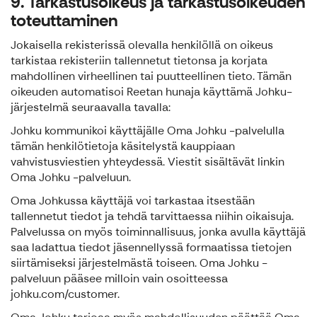
9. Tarkastusoikeus ja tarkastusoikeuden
toteuttaminen
Jokaisella rekisterissä olevalla henkilöllä on oikeus
tarkistaa rekisteriin tallennetut tietonsa ja korjata
mahdollinen virheellinen tai puutteellinen tieto. Tämän
oikeuden automatisoi Reetan hunaja käyttämä Johku-
järjestelmä seuraavalla tavalla:
Johku kommunikoi käyttäjälle Oma Johku -palvelulla
tämän henkilötietoja käsitelystä kauppiaan
vahvistusviestien yhteydessä. Viestit sisältävät linkin
Oma Johku -palveluun.
Oma Johkussa käyttäjä voi tarkastaa itsestään
tallennetut tiedot ja tehdä tarvittaessa niihin oikaisuja.
Palvelussa on myös toiminnallisuus, jonka avulla käyttäjä
saa ladattua tiedot jäsennellyssä formaatissa tietojen
siirtämiseksi järjestelmästä toiseen. Oma Johku -
palveluun pääsee milloin vain osoitteessa
johku.com/customer.