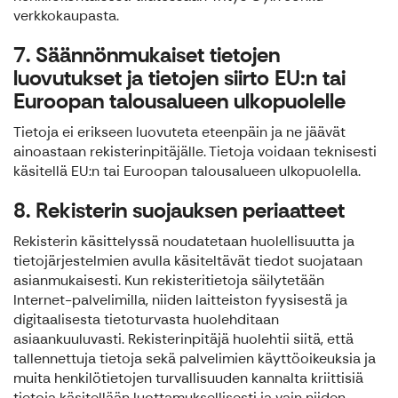
verkkokaupasta.
7. Säännönmukaiset tietojen
luovutukset ja tietojen siirto EU:n tai
Euroopan talousalueen ulkopuolelle
Tietoja ei erikseen luovuteta eteenpäin ja ne jäävät
ainoastaan rekisterinpitäjälle. Tietoja voidaan teknisesti
käsitellä EU:n tai Euroopan talousalueen ulkopuolella.
8. Rekisterin suojauksen periaatteet
Rekisterin käsittelyssä noudatetaan huolellisuutta ja
tietojärjestelmien avulla käsiteltävät tiedot suojataan
asianmukaisesti. Kun rekisteritietoja säilytetään
Internet-palvelimilla, niiden laitteiston fyysisestä ja
digitaalisesta tietoturvasta huolehditaan
asiaankuuluvasti. Rekisterinpitäjä huolehtii siitä, että
tallennettuja tietoja sekä palvelimien käyttöoikeuksia ja
muita henkilötietojen turvallisuuden kannalta kriittisiä
tietoja käsitellään luottamuksellisesti ja vain niiden