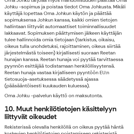
Oma Johku tarjoaa myös mahdollisuuden päättää Oma
Johku -sopimus ja poistaa tiedot Oma Johkusta. Mikäli
käyttäjä lopettaa Oma Johkun käytön ja päättää
sopimuksensa Johkun kanssa, kaikki omien tietojen
hallintaan liittyvät automaattiset toiminnallisuudet
lakkaavat. Sopimuksen päättymisen jälkeen käyttäjän
tulee hallinnoida omia tietojaan (tarkistus, oikaisu,
oikeus tulla unohdetuksi, rajoittaminen, oikeus siirtää
järjestelmästä toiseen) kirjallisesti suoraan Reetan
hunajan kanssa. Reetan hunaja voi pyytää tarvittaessa
pyynnön esittäjää todistamaan henkilöllisyytensä.
Reetan hunaja vastaa kirjalliseen pyyntöön EU:n
tietosuoja-asetuksessa säädetyssä ajassa
(pääsääntöisesti kuukauden kuluessa).
Oma Johku -palvelun käyttö on maksutonta.
10. Muut henkilötietojen käsittelyyn
liittyvät oikeudet
Rekisterissä olevalla henkilöllä on oikeus pyytää häntä
koskevien henkilötietojen poistamiseen rekisteristä