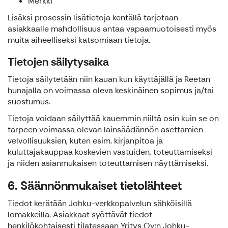
Merkki
Lisäksi prosessin lisätietoja kentällä tarjotaan
asiakkaalle mahdollisuus antaa vapaamuotoisesti myös
muita aiheelliseksi katsomiaan tietoja.
Tietojen säilytysaika
Tietoja säilytetään niin kauan kun käyttäjällä ja Reetan
hunajalla on voimassa oleva keskinäinen sopimus ja/tai
suostumus.
Tietoja voidaan säilyttää kauemmin niiltä osin kuin se on
tarpeen voimassa olevan lainsäädännön asettamien
velvollisuuksien, kuten esim. kirjanpitoa ja
kuluttajakauppaa koskevien vastuiden, toteuttamiseksi
ja niiden asianmukaisen toteuttamisen näyttämiseksi.
6. Säännönmukaiset tietolähteet
Tiedot kerätään Johku-verkkopalvelun sähköisillä
lomakkeilla. Asiakkaat syöttävät tiedot
henkilökohtaisesti tilatessaan Yritys Oy:n Johku-