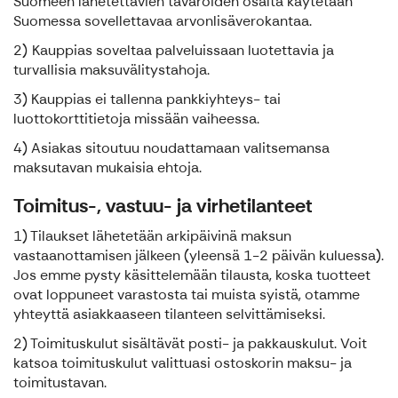
Suomeen lähetettävien tavaroiden osalta käytetään
Suomessa sovellettavaa arvonlisäverokantaa.
2)
Kauppias soveltaa palveluissaan luotettavia ja
turvallisia maksuvälitystahoja.
3) Kauppias ei tallenna pankkiyhteys- tai
luottokorttitietoja missään vaiheessa.
4) Asiakas sitoutuu noudattamaan valitsemansa
maksutavan mukaisia ehtoja.
Toimitus-, vastuu- ja virhetilanteet
1) Tilaukset lähetetään arkipäivinä maksun
vastaanottamisen jälkeen (yleensä 1-2 päivän kuluessa).
Jos emme pysty käsittelemään tilausta, koska tuotteet
ovat loppuneet varastosta tai muista syistä, otamme
yhteyttä asiakkaaseen tilanteen selvittämiseksi.
2) Toimituskulut sisältävät posti- ja pakkauskulut. Voit
katsoa toimituskulut valittuasi ostoskorin maksu- ja
toimitustavan.