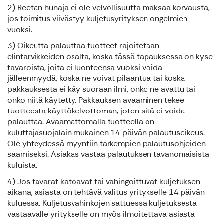
2) Reetan hunaja ei ole velvollisuutta maksaa korvausta,
jos toimitus viivästyy kuljetusyrityksen ongelmien
vuoksi.
3) Oikeutta palauttaa tuotteet rajoitetaan
elintarvikkeiden osalta, koska tässä tapauksessa on kyse
tavaroista, joita ei luonteensa vuoksi voida
jälleenmyydä, koska ne voivat pilaantua tai koska
pakkauksesta ei käy suoraan ilmi, onko ne avattu tai
onko niitä käytetty. Pakkauksen avaaminen tekee
tuotteesta käyttökelvottoman, joten sitä ei voida
palauttaa. Avaamattomalla tuotteella on
kuluttajasuojalain mukainen 14 päivän palautusoikeus.
Ole yhteydessä myyntiin tarkempien palautusohjeiden
saamiseksi. Asiakas vastaa palautuksen tavanomaisista
kuluista.
4) Jos tavarat katoavat tai vahingoittuvat kuljetuksen
aikana, asiasta on tehtävä valitus yritykselle 14 päivän
kuluessa. Kuljetusvahinkojen sattuessa kuljetuksesta
vastaavalle yritykselle on myös ilmoitettava asiasta