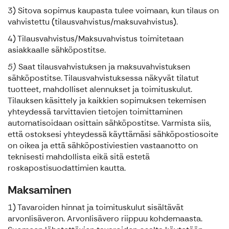
3) Sitova sopimus kaupasta tulee voimaan, kun tilaus on
vahvistettu (tilausvahvistus/maksuvahvistus).
4) Tilausvahvistus/Maksuvahvistus toimitetaan
asiakkaalle sähköpostitse.
5)
Saat tilausvahvistuksen ja maksuvahvistuksen
sähköpostitse. Tilausvahvistuksessa näkyvät tilatut
tuotteet, mahdolliset alennukset ja toimituskulut.
Tilauksen käsittely ja kaikkien sopimuksen tekemisen
yhteydessä tarvittavien tietojen toimittaminen
automatisoidaan osittain sähköpostitse. Varmista siis,
että ostoksesi yhteydessä käyttämäsi sähköpostiosoite
on oikea ja että sähköpostiviestien vastaanotto on
teknisesti mahdollista eikä sitä estetä
roskapostisuodattimien kautta.
Maksaminen
1) Tavaroiden hinnat ja toimituskulut sisältävät
arvonlisäveron. Arvonlisävero riippuu kohdemaasta.