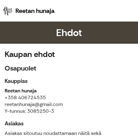
Reetan hunaja
Reetan hunaja
Ehdot
Kaupan ehdot
Osapuolet
Kauppias
Reetan hunaja
+358 406724535
reetanhunaja@gmail.com
Y-tunnus: 3085250-3
Asiakas
Asiakas sitoutuu noudattamaan näitä sekä