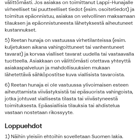
välittömästi. Jos asiakas on toimittanut Lappi-Hunajalle
virheelliset tai puutteelliset tiedot (esim. osoitetiedot) ja
toimitus epäonnistuu, asiakas on velvollinen maksamaan
tilauksen ja epäonnistuneesta lähetyksestä aiheutuneet
kustannukset.
5) Reetan hunaja on vastuussa virhetilanteissa (esim.
kuljetuksen aikana vahingoittuneet tai vanhentuneet
tavarat) ja korvaa vialliset tavarat uudella tai vastaavalla
tuotteella. Asiakkaan on välittömästi otettava yhteyttä
asiakaspalveluun ja mahdollisuuksien mukaan
lähetettävä sähköpostitse kuva viallisista tavaroista.
6) Reetan hunaja ei ole vastuussa ylivoimaisen esteen
aiheuttamista viivästyksistä tai epäsuorista vahingoista,
jotka johtuvat viallisesta tilasta tai viivästyneestä
toimituksesta. Epäasiallisia tilauksia tai ahdistelua
vastaan nostetaan rikossyyte.
Loppuehdot
1) Näihin yleisiin ehtoihin sovelletaan Suomen lakia.